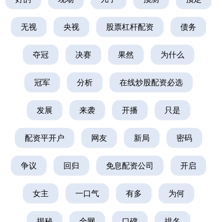
无视
央视
股票杠杆配资
债务
夺冠
决赛
果然
为什么
冠军
分析
在线炒股配资必选
发展
来袭
开播
只是
配资平开户
网友
新局
密码
争议
回归
免息配资公司
开启
女主
一口气
有多
为何
揭秘
全网
口碑
排名