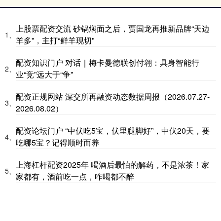
上股票配资交流 砂锅焖面之后，贾国龙再推新品牌“天边
1、
羊多”，主打“鲜羊现切”
配资知识门户 对话｜梅卡曼德联创付翱：具身智能行
2、
业“竞”远大于“争”
配资正规网站 深交所再融资动态数据周报（2026.07.27-
3、
2026.08.02）
配资论坛门户 “中伏吃5宝，伏里腿脚好”，中伏20天，要
4、
吃哪5宝？记得顺时而养
上海杠杆配资2025年 喝酒后最怕的解药，不是浓茶！家
5、
家都有，酒前吃一点，咋喝都不醉