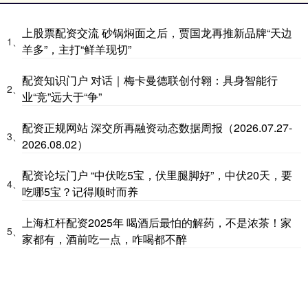
上股票配资交流 砂锅焖面之后，贾国龙再推新品牌“天边
1、
羊多”，主打“鲜羊现切”
配资知识门户 对话｜梅卡曼德联创付翱：具身智能行
2、
业“竞”远大于“争”
配资正规网站 深交所再融资动态数据周报（2026.07.27-
3、
2026.08.02）
配资论坛门户 “中伏吃5宝，伏里腿脚好”，中伏20天，要
4、
吃哪5宝？记得顺时而养
上海杠杆配资2025年 喝酒后最怕的解药，不是浓茶！家
5、
家都有，酒前吃一点，咋喝都不醉