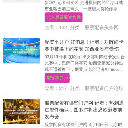
新华社记者何奕萍 走进夏日的约旦港口城
市亚喀巴港主码头，一艘艘大货轮停靠岸
边，卸载货物的卡车往来穿梭。码头空地
北京股票配资官网
上，上千辆....
查看：
132
分类：
股票配资头条网
配资平开户 好消息！记者：对阵纽卡
赛中被换下的霍安·加西亚没有受伤
03月19日讯 在欧冠1/8决赛对阵纽卡次回合
比赛中，巴萨门将霍安·加西亚第82分钟出
现不适被换下，据零点电台记者Alfredo
Martínez报道，霍安·加....
配资平开户
查看：
217
分类：
股票配资门户论坛
股票配资有哪些门户网 记者：热刺通
过邮件确认，图多尔将出席欧冠赛前
发布会
股票配资有哪些门户网 3月16日讯 北京时