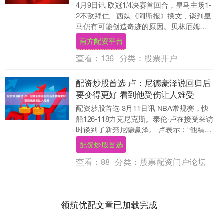
4月9日讯 欧冠1/4决赛首回合，皇马主场1-
2不敌拜仁。西媒《阿斯报》撰文，谈到皇
马仍有可能创造奇迹的原因。贝林厄姆和
姆巴佩带来新希望，皇马欲在慕尼黑再次
南方配资平台
上演....
查看：
136
分类：
股票开户
配资炒股首选 卢：尼德豪泽说回归后
要变得更好 看到他受伤让人难受
配资炒股首选 3月11日讯 NBA常规赛，快
船126-118力克尼克斯。泰伦·卢在接受采访
时谈到了新秀尼德豪泽。 卢表示：“他精神
状态很好。他一直在说：‘等我回....
配资炒股首选
查看：
88
分类：
股票配资门户论坛
领航优配文章已加载完成