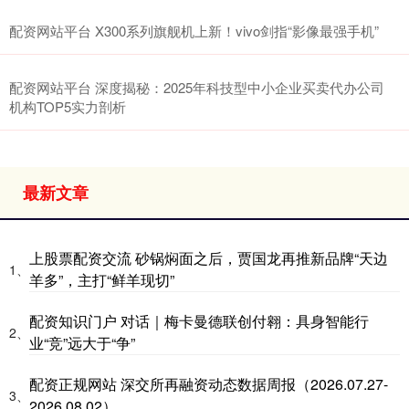
配资网站平台 X300系列旗舰机上新！vivo剑指“影像最强手机”
配资网站平台 深度揭秘：2025年科技型中小企业买卖代办公司
机构TOP5实力剖析
最新文章
上股票配资交流 砂锅焖面之后，贾国龙再推新品牌“天边
1、
羊多”，主打“鲜羊现切”
配资知识门户 对话｜梅卡曼德联创付翱：具身智能行
2、
业“竞”远大于“争”
配资正规网站 深交所再融资动态数据周报（2026.07.27-
3、
2026.08.02）