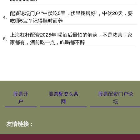
配资论坛门户 “中伏吃5宝，伏里腿脚好”，中伏20天，要
4、
吃哪5宝？记得顺时而养
上海杠杆配资2025年 喝酒后最怕的解药，不是浓茶！家
5、
家都有，酒前吃一点，咋喝都不醉
股票开
股票配资头条
股票配资门户论
户
网
坛
友情链接：