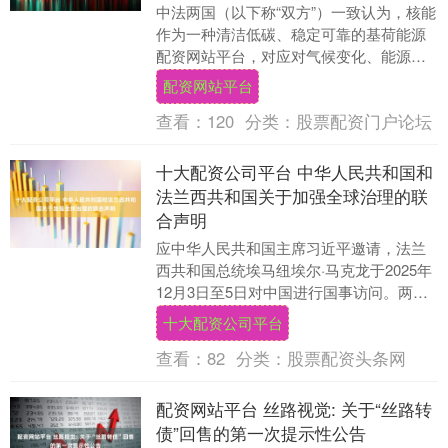
中法两国（以下称“双方”）一致认为，核能
作为一种清洁低碳、稳定可靠的基荷能源
配资网站平台，对应对气候变化、能源安
全等全球性挑战具有独特重要作用。 双方
配资网站平台
欢迎两国在....
查看：
120
分类：
股票配资门户论坛
十大配资公司平台 中华人民共和国和
法兰西共和国关于加强全球治理的联
合声明
应中华人民共和国主席习近平邀请，法兰
西共和国总统埃马纽埃尔·马克龙于2025年
12月3日至5日对中国进行国事访问。两国
元首就多边主义和国际局势深入交换意
十大配资公司平台
见，并在....
查看：
82
分类：
股票配资头条网
配资网站平台 丝路视觉: 关于“丝路转
债”回售的第一次提示性公告