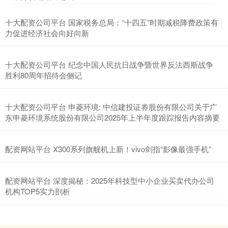
十大配资公司平台 国家税务总局：“十四五”时期减税降费政策有
力促进经济社会向好向新
十大配资公司平台 纪念中国人民抗日战争暨世界反法西斯战争
胜利80周年招待会侧记
十大配资公司平台 申菱环境: 中信建投证券股份有限公司关于广
东申菱环境系统股份有限公司2025年上半年度跟踪报告内容摘要
配资网站平台 X300系列旗舰机上新！vivo剑指“影像最强手机”
配资网站平台 深度揭秘：2025年科技型中小企业买卖代办公司
机构TOP5实力剖析