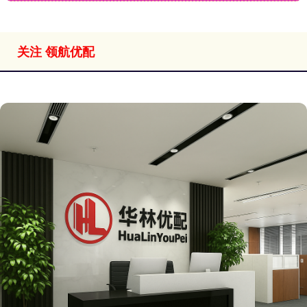
关注 领航优配