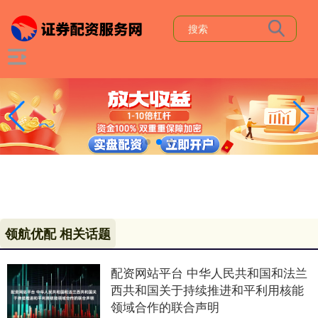
领航优配 相关话题
配资网站平台 中华人民共和国和法兰
西共和国关于持续推进和平利用核能
领域合作的联合声明