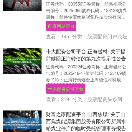
证券代码：300556证券简称：丝路视觉公
告编号：2025-065债券代码：123138债券
简称：丝路转债丝路视觉科技股份有限公
司本公司及董事会全体成员保证信息....
配资网站平台
查看：
145
分类：
股票配资门户论坛
十大配资公司平台 正海磁材: 关于提
前赎回正海转债的第九次提示性公告
证券代码：300224证券简称：正海磁材公
告编号：2025-18-17债券代码：123169债
券简称：正海转债烟台正海磁性材料股份
有限公司本公司及董事会全体成员....
十大配资公司平台
查看：
219
分类：
股票配资头条网
财富之家配资平台 山西焦煤: 关于山
西焦煤能源集团股份有限公司所属水
峪煤业停产的临时受托管理事务报告