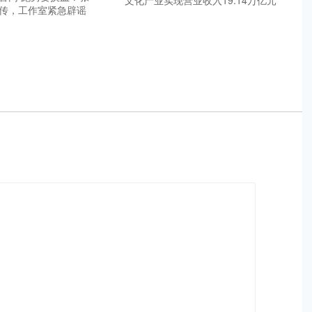
文化产业实现营业收入19.14万亿元
传，工作室紧急辟谣