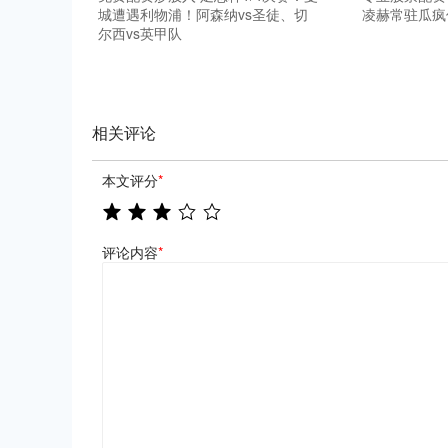
城遭遇利物浦！阿森纳vs圣徒、切
凌赫常驻瓜疯
尔西vs英甲队
相关评论
本文评分
*
评论内容
*