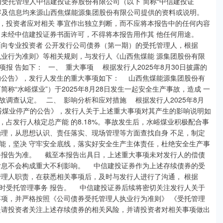
由受托管理人中信建投证券股份有限公司（以下 简称“中信建投证
 容及信息均来源山西焦煤能源集团股份有限公司提供的资料或说明。
投资者应对相关 事宜作出独立判断，而不应将本报告中的任何内容
，未经中信建投证券书面许可，不得将本报告用作其 他任何用途。
面向专业投资者 公开发行公司债券（第一期）的受托管理人，根据
执业行为准则》等相关规则，与发行人《山西焦煤能 源集团股份有限
 告如下： 一、 重大事项 根据发行人2025年8月30日披露的
的公告》，发行人发生的重大事项如下： 山西焦煤能源集团股份有
称“水峪煤业”）于2025年8月28日发生一起安全生产事故，造成 一
调查认定。 二、 影响分析和应对措施 根据发行人2025年8月
水峪煤业停产的公告》，发行人关于上述重大事项对其产生的影响说明如
，占发行人核定总产能 的8.18%。事故发生后，水峪煤业积极配合事
治理，从思想认识、责任落实、现场管理等方面查找自身 不足，制定
能，坚决 守牢安全底线，落实好安全生产主体责任，杜绝安全生产事
务报告为准。 截至本报告出具日，上述重大事项未对发行人的偿债
付息不会构成重大不利影响。 中信建投证券作为上述存续债券的受
管理人职责，在获悉相关事项后，及时与发行人进行了沟通， 根据
时受托管理事务 报告。 中信建投证券后续将密切关注发行人关于
事项，并严格按照《公司债券受托管理人执业行为准则》 《受托管理
请投资者关注上述存续债券的相关风险，并请投资者对相关事项做出