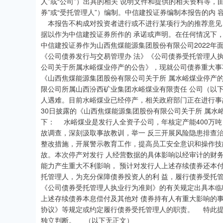
人”或“公司”）出具的相关 说明文件和提供的相关资料等，
券”或“受托管理人”）编制。中信建投证券编制本报告的内
本报告不构成对投资者进行或不进行某项行为的推荐意见，
据以作为中信建投证券所作的 承诺或声明。在任何情况下
中信建投证券作为山西焦煤能源集团股份有限公司2022年
《公司债券发行与交易管理办 法》《公司债券受托管理人
公司关于所属水峪煤业停产的公告》，现就公司债券重大事项报
《山西焦煤能源集团股份有限公司关于所 属水峪煤业停产
限公司所属山西汾西矿业集团水峪煤业有限责任 公司（以下简
人遇难。目前水峪煤业已经停产，相关政府部门正在进行事故
30日披露的《山西焦煤能源集团股份有限公司关于所 属
下： 水峪煤业是发行人全资子公司，年核定产能400万吨
故调查，深刻汲取事故教训，举一 反三开展风险隐患排查
整改措施，开展警示教育工作，提高员工安全意识和操作技
故。本次停产对发行 人经营数据的具体影响以经审计的财
能力产生重大不利影响， 预计对发行人上述存续债券还本
托管理人，为充分保障债券投资人的利 益，履行债券受托
《公司债券受托管理人执业行为准则》的有关规定出具本临
上述存续债券本息偿付及其他对 债券持有人有重大影响的
协议》等规定或约定履行债券受托管理人的职责。 特此提
独立判断。 （以下无正文）