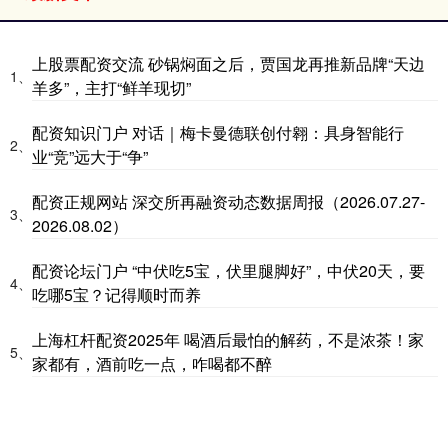
上股票配资交流 砂锅焖面之后，贾国龙再推新品牌“天边
1、
羊多”，主打“鲜羊现切”
配资知识门户 对话｜梅卡曼德联创付翱：具身智能行
2、
业“竞”远大于“争”
配资正规网站 深交所再融资动态数据周报（2026.07.27-
3、
2026.08.02）
配资论坛门户 “中伏吃5宝，伏里腿脚好”，中伏20天，要
4、
吃哪5宝？记得顺时而养
上海杠杆配资2025年 喝酒后最怕的解药，不是浓茶！家
5、
家都有，酒前吃一点，咋喝都不醉