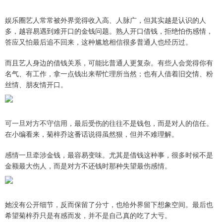
娱乐圈艺人常常被外界觉得收入高、人脉广，但其实越是认识的人
多，越容易遇到难开口的金钱问题。熟人开口借钱，拒绝怕伤感情，
答应又怕最后追不回来，这种尴尬相信很多普通人也经历过。
而且艺人身边的借钱关系，可能比普通人更复杂。有些人会觉得你有
名气、有工作，拿一点钱出来帮忙理所当然；也有人借着旧交情、粉
丝情、朋友情开口。
可一旦对方不守信用，最后受伤的往往不是钱包，而是对人的信任。
在小编看来，菊梓乔这番话说得虽然狠，但并不难理解。
感情一旦牵涉金钱，最容易变味。尤其是借钱这种事，很多时候不是
金额最大伤人，而是对方不还钱时那种失望最伤感情。
她没有公开细节，反而保留了分寸，也给外界留下想象空间。最后也
希望菊梓乔只是有感而发，并不是自己真的吃了大亏。