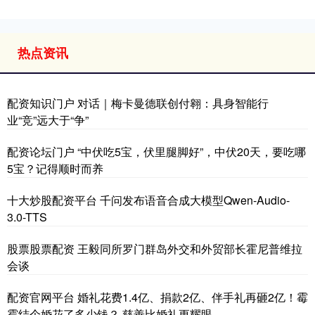
热点资讯
配资知识门户 对话｜梅卡曼德联创付翱：具身智能行
业“竞”远大于“争”
配资论坛门户 “中伏吃5宝，伏里腿脚好”，中伏20天，要吃哪
5宝？记得顺时而养
十大炒股配资平台 千问发布语音合成大模型Qwen-Audio-
3.0-TTS
股票股票配资 王毅同所罗门群岛外交和外贸部长霍尼普维拉
会谈
配资官网平台 婚礼花费1.4亿、捐款2亿、伴手礼再砸2亿！霉
霉结个婚花了多少钱？ 慈善比婚礼更耀眼