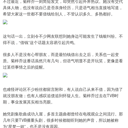
不过最近，菊梓乔一则简短发文，却突然引起外界热议。她没有交代
具体人物，也没有说自己是否亲身经历，只是语气相当直接地写道，
希望大家这一世都不要借钱给别人，不管认识多久、多熟都好。
这句话一出，立刻令不少网友联想到她身边可能发生了钱银纠纷。不
得不说，“借钱”这个话题太容易引起共鸣。
很多人不是没有心帮朋友，而是最怕钱借出去之后，关系也一起变
质。菊梓乔这番话虽然只有几句，但语气明显不是开玩笑，更像是看
过某些事情之后的提醒。
也难怪评论区不少粉丝都留言附和，有人说自己从来不借，因为借了
就没朋友做；也有人感叹追债追到怀疑人生。菊梓乔过去在TVB时
期，事业发展其实相当亮眼。
她凭剧集歌曲成功入屋，多首主题曲都曾经在电视观众之间流行。那
几年只要TVB播重头剧，很多时候都能听到她的声音，所以她被称
为“星梦一姐”，也不是没有原因。