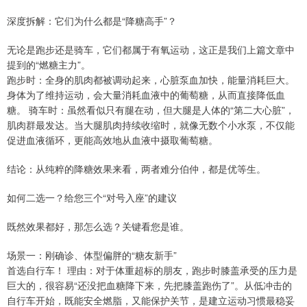
深度拆解：它们为什么都是“降糖高手”？
无论是跑步还是骑车，它们都属于有氧运动，这正是我们上篇文章中
提到的“燃糖主力”。
跑步时：全身的肌肉都被调动起来，心脏泵血加快，能量消耗巨大。
身体为了维持运动，会大量消耗血液中的葡萄糖，从而直接降低血
糖。 骑车时：虽然看似只有腿在动，但大腿是人体的“第二大心脏”，
肌肉群最发达。当大腿肌肉持续收缩时，就像无数个小水泵，不仅能
促进血液循环，更能高效地从血液中摄取葡萄糖。
结论：从纯粹的降糖效果来看，两者难分伯仲，都是优等生。
如何二选一？给您三个“对号入座”的建议
既然效果都好，那怎么选？关键看您是谁。
场景一：刚确诊、体型偏胖的“糖友新手”
首选自行车！ 理由：对于体重超标的朋友，跑步时膝盖承受的压力是
巨大的，很容易“还没把血糖降下来，先把膝盖跑伤了”。从低冲击的
自行车开始，既能安全燃脂，又能保护关节，是建立运动习惯最稳妥