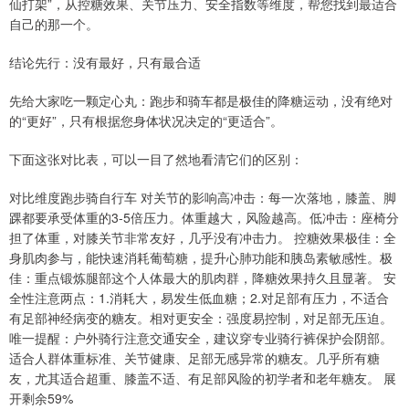
仙打架”，从控糖效果、关节压力、安全指数等维度，帮您找到最适合
自己的那一个。
结论先行：没有最好，只有最合适
先给大家吃一颗定心丸：跑步和骑车都是极佳的降糖运动，没有绝对
的“更好”，只有根据您身体状况决定的“更适合”。
下面这张对比表，可以一目了然地看清它们的区别：
对比维度跑步骑自行车 对关节的影响高冲击：每一次落地，膝盖、脚
踝都要承受体重的3-5倍压力。体重越大，风险越高。低冲击：座椅分
担了体重，对膝关节非常友好，几乎没有冲击力。 控糖效果极佳：全
身肌肉参与，能快速消耗葡萄糖，提升心肺功能和胰岛素敏感性。极
佳：重点锻炼腿部这个人体最大的肌肉群，降糖效果持久且显著。 安
全性注意两点：1.消耗大，易发生低血糖；2.对足部有压力，不适合
有足部神经病变的糖友。相对更安全：强度易控制，对足部无压迫。
唯一提醒：户外骑行注意交通安全，建议穿专业骑行裤保护会阴部。
适合人群体重标准、关节健康、足部无感异常的糖友。几乎所有糖
友，尤其适合超重、膝盖不适、有足部风险的初学者和老年糖友。 展
开剩余59%