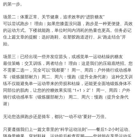
的第一步。
场景二：体重正常、关节健康，追求效率的“进阶糖友”
可以尝试跑步！ 理由：如果您膝盖没问题，跑步是一种更便捷、高效
的运动方式。下楼就能跑，单位时间内消耗的热量也更高。但务必记
住上篇文章的提醒：选好跑鞋、在塑胶跑道进行、从“跑走结合”开
始。
场景三：已经出现一些并发症苗头，或感觉单一运动枯燥的糖友
最佳策略：交叉训练，两者结合！ 理由：这是我们的压箱底绝招。您
不需要二选一，完全可以“我都要”！ 周一、周四：户外骑行或动感单
车（锻炼腿部耐力）周二、周六：慢跑（提升全身代谢） 这种交叉训
练不仅能避免单一运动带来的劳损和枯燥，还能更全面地锻炼身体不
同部位的肌肉，让您的控糖效果实现 “1+1 > 2”！ 周一、周四：户外
骑行或动感单车（锻炼腿部耐力） 周二、周六：慢跑（提升全身代
谢）
无论您选择跑步还是骑车，都比“一动不动”要好一万倍。
只要遵循我们上一篇文章里的“科学运动法则”——餐后1-2小时运动、
随身带糖果、穿对鞋袜、运动前后检查双脚——您就能在享受运动乐