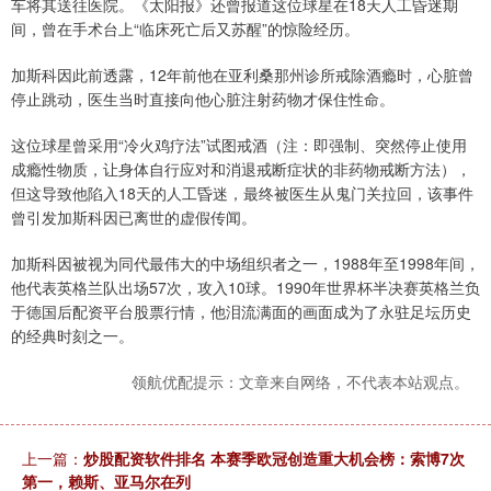
车将其送往医院。《太阳报》还曾报道这位球星在18天人工昏迷期
间，曾在手术台上“临床死亡后又苏醒”的惊险经历。
加斯科因此前透露，12年前他在亚利桑那州诊所戒除酒瘾时，心脏曾
停止跳动，医生当时直接向他心脏注射药物才保住性命。
这位球星曾采用“冷火鸡疗法”试图戒酒（注：即强制、突然停止‌使用
成瘾性物质，让身体自行应对和消退戒断症状的非药物戒断方法），
但这导致他陷入18天的人工昏迷，最终被医生从鬼门关拉回，该事件
曾引发加斯科因已离世的虚假传闻。
加斯科因被视为同代最伟大的中场组织者之一，1988年至1998年间，
他代表英格兰队出场57次，攻入10球。1990年世界杯半决赛英格兰负
于德国后配资平台股票行情，他泪流满面的画面成为了永驻足坛历史
的经典时刻之一。
领航优配提示：文章来自网络，不代表本站观点。
上一篇：
炒股配资软件排名 本赛季欧冠创造重大机会榜：索博7次
第一，赖斯、亚马尔在列