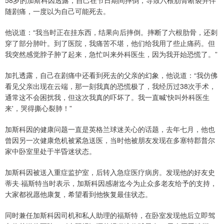
58岁的加斯科因透露，自己在节日期间摔倒，导致六根肋骨断裂并伴
随剧痛，一度以为自己可能死去。
他说道：“我当时正在挂东西，结果向后摔倒。摔断了六根肋骨，还刺
穿了部分肺叶。到了医院，我痛苦不堪，他们给我用了些止痛药。但
我突然感觉脖子肿了起来，急忙叫来外科医生，因为我开始恐慌了。”
加扎透露，自己在剧痛中还看到死去的父亲的幻象，他说道：“我仿佛
看见父亲出现在云端，那一刻我真的恐慌极了，我经历过38次手术，
通常这不会困扰我，但这次我真的吓坏了。我一直喊'快叫外科医生
来'，哭得撕心裂肺！”
加斯科因的健康问题一直是英格兰球迷关心的话题，去年七月，他也
曾因另一次健康危机被紧急送医，当时他被朋友发现在多塞特郡普尔
家中卧室里处于半昏迷状态。
加斯科因被送入重症监护室，后转入急症医疗病房。发现他的好友史
蒂夫·福斯特当时表示，加斯科因感谢迄今为止众多老友给予的支持，
大家都祝愿他康复，希望看到他恢复最佳状态。
同时兼任加斯科因司机和私人助理的福斯特，在卧室发现他后立即驾