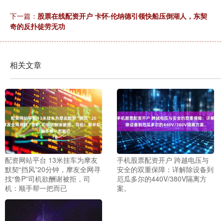
下一篇：
股票在线配资开户 卡怀·伦纳德引领快船压倒湖人，东契
奇的反扑徒劳无功
相关文章
配资网站平台 13米挂车为摩友
手机股票配资开户 跨越电压与
默契“挡风”20分钟，摩友全网寻
安全的双重保障：详解除设备到
找“鲁P”司机欲酬谢被拒，司
厄瓜多尔的440V/380V隔离方
机：顺手帮一把而已
案。