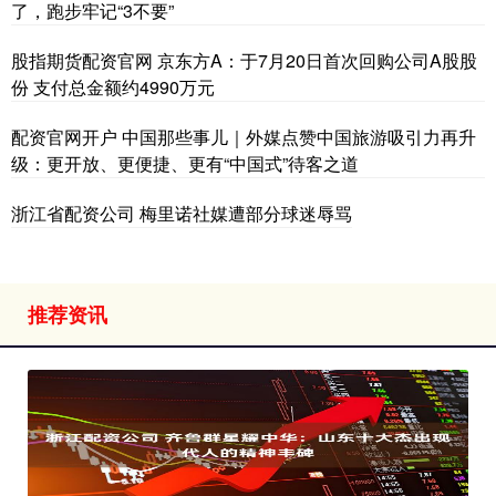
了，跑步牢记“3不要”
股指期货配资官网 京东方A：于7月20日首次回购公司A股股
份 支付总金额约4990万元
配资官网开户 中国那些事儿｜外媒点赞中国旅游吸引力再升
级：更开放、更便捷、更有“中国式”待客之道
浙江省配资公司 梅里诺社媒遭部分球迷辱骂
推荐资讯