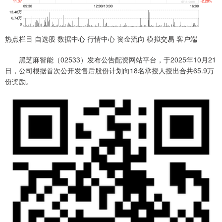
热点栏目 自选股 数据中心 行情中心 资金流向 模拟交易 客户端
黑芝麻智能（02533）发布公告配资网站平台，于2025年10月21
日，公司根据首次公开发售后股份计划向18名承授人授出合共65.9万
份奖励。