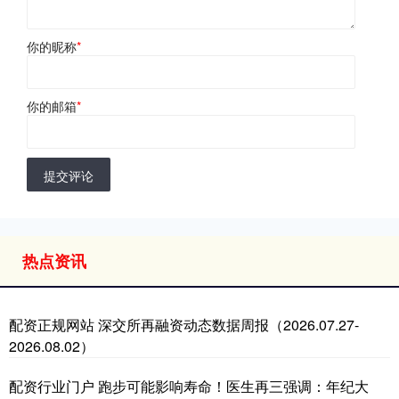
你的昵称
*
你的邮箱
*
提交评论
热点资讯
配资正规网站 深交所再融资动态数据周报（2026.07.27-
2026.08.02）
配资行业门户 跑步可能影响寿命！医生再三强调：年纪大