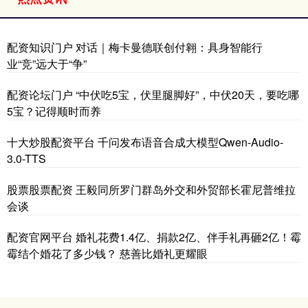
配资知识门户 对话｜梅卡曼德联创付翱：具身智能行
业“竞”远大于“争”
配资论坛门户 “中伏吃5宝，伏里腿脚好”，中伏20天，要吃哪
5宝？记得顺时而养
十大炒股配资平台 千问发布语音合成大模型Qwen-Audio-
3.0-TTS
股票股票配资 王毅同所罗门群岛外交和外贸部长霍尼普维拉
会谈
配资官网平台 婚礼花费1.4亿、捐款2亿、伴手礼再砸2亿！霉
霉结个婚花了多少钱？ 慈善比婚礼更耀眼