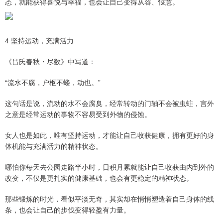
态，就能获得喜悦与幸福，也会让自己变得从容、惬意。
4 坚持运动，充满活力
《吕氏春秋・尽数》中写道：
“流水不腐，户枢不蝼，动也。”
这句话是说，流动的水不会腐臭，经常转动的门轴不会被虫蛀，言外
之意是经常运动的事物不容易受到外物的侵蚀。
女人也是如此，唯有坚持运动，才能让自己收获健康，拥有更好的身
体机能与充满活力的精神状态。
哪怕你每天去公园走路半小时，日积月累就能让自己收获由内到外的
改变，不仅是更扎实的健康基础，也会有更稳定的精神状态。
那些锻炼的时光，看似平淡无奇，其实却在悄悄塑造着自己身体的线
条，也会让自己的步伐变得轻盈有力量。