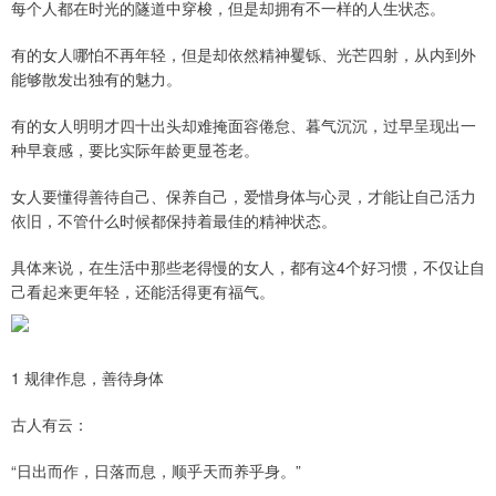
每个人都在时光的隧道中穿梭，但是却拥有不一样的人生状态。
有的女人哪怕不再年轻，但是却依然精神矍铄、光芒四射，从内到外
能够散发出独有的魅力。
有的女人明明才四十出头却难掩面容倦怠、暮气沉沉，过早呈现出一
种早衰感，要比实际年龄更显苍老。
女人要懂得善待自己、保养自己，爱惜身体与心灵，才能让自己活力
依旧，不管什么时候都保持着最佳的精神状态。
具体来说，在生活中那些老得慢的女人，都有这4个好习惯，不仅让自
己看起来更年轻，还能活得更有福气。
1 规律作息，善待身体
古人有云：
“日出而作，日落而息，顺乎天而养乎身。”