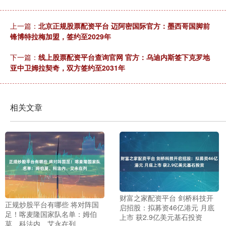
上一篇：
北京正规股票配资平台 迈阿密国际官方：墨西哥国脚前
锋博特拉梅加盟，签约至2029年
下一篇：
线上股票配资平台查询官网 官方：乌迪内斯签下克罗地
亚中卫姆拉契奇，双方签约至2031年
相关文章
财富之家配资平台 剑桥科技开
正规炒股平台有哪些 将对阵国
启招股：拟募资46亿港元 月底
足！喀麦隆国家队名单：姆伯
上市 获2.9亿美元基石投资
莫、科法内、艾永在列