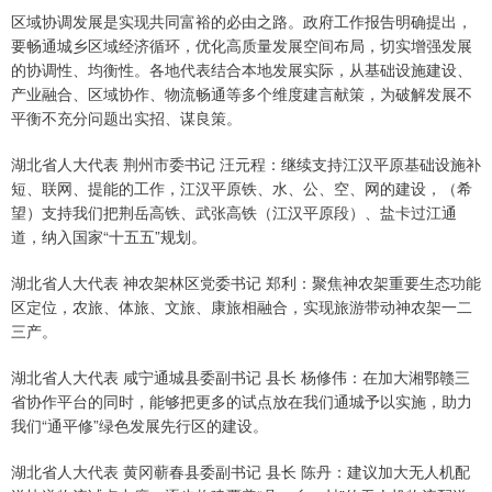
区域协调发展是实现共同富裕的必由之路。政府工作报告明确提出，
要畅通城乡区域经济循环，优化高质量发展空间布局，切实增强发展
的协调性、均衡性。各地代表结合本地发展实际，从基础设施建设、
产业融合、区域协作、物流畅通等多个维度建言献策，为破解发展不
平衡不充分问题出实招、谋良策。
湖北省人大代表 荆州市委书记 汪元程：继续支持江汉平原基础设施补
短、联网、提能的工作，江汉平原铁、水、公、空、网的建设，（希
望）支持我们把荆岳高铁、武张高铁（江汉平原段）、盐卡过江通
道，纳入国家“十五五”规划。
湖北省人大代表 神农架林区党委书记 郑利：聚焦神农架重要生态功能
区定位，农旅、体旅、文旅、康旅相融合，实现旅游带动神农架一二
三产。
湖北省人大代表 咸宁通城县委副书记 县长 杨修伟：在加大湘鄂赣三
省协作平台的同时，能够把更多的试点放在我们通城予以实施，助力
我们“通平修”绿色发展先行区的建设。
湖北省人大代表 黄冈蕲春县委副书记 县长 陈丹：建议加大无人机配