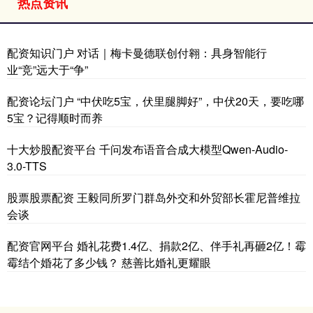
热点资讯
配资知识门户 对话｜梅卡曼德联创付翱：具身智能行
业“竞”远大于“争”
配资论坛门户 “中伏吃5宝，伏里腿脚好”，中伏20天，要吃哪
5宝？记得顺时而养
十大炒股配资平台 千问发布语音合成大模型Qwen-Audio-
3.0-TTS
股票股票配资 王毅同所罗门群岛外交和外贸部长霍尼普维拉
会谈
配资官网平台 婚礼花费1.4亿、捐款2亿、伴手礼再砸2亿！霉
霉结个婚花了多少钱？ 慈善比婚礼更耀眼